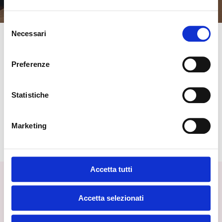
Selezione
Necessari
SCOPRI IL BENESSERE
del
consenso
Aperta 7 giorni su 7, la nostra SPA
dispone dei migliori servizi dedicati al
Preferenze
benessere e al dimagrimento.
Statistiche
BROCHURE PDF
Marketing
Accetta tutti
Accetta selezionati